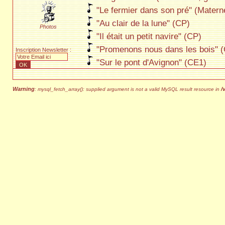
"Le fermier dans son pré" (Materne
"Au clair de la lune" (CP)
Photos
"Il était un petit navire" (CP)
"Promenons nous dans les bois" 
Inscription Newsletter :
"Sur le pont d'Avignon" (CE1)
"Dansons la Caupucine" (CE1)
"Il était un petit homme" (CE1)
Warning
/
: mysql_fetch_array(): supplied argument is not a valid MySQL result resource in
"Le bon roi Dagobert" (CE2)
"Frère Jacques" (CE2)
"L'empereur, sa femme et le petit 
"A la claire fontaine" (CM1-CM2)
"Biquette veut pas sortir du chou
"Le carilloneur" (CM1-CM2)
"Dans la forêt lointaine" (CM1-CM
"Aux marches du palais" (CM1-C