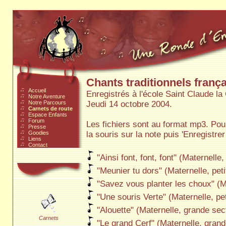
Chants traditionnels frança
Accueil
Enregistrés à l'école Saint Claude l
Notre Aventure
Notre Parcours
Jeudi 14 octobre 2004.
Carnets de route
Espace Enfants
Forum
Les fichiers sont au format mp3. Pour
Presse
Goodies
la souris sur la note puis 'Enregistrer 
Liens
Contact
"Ainsi font, font, font" (Maternelle,
"Meunier tu dors" (Maternelle, peti
"Savez vous planter les choux" (Ma
"Une souris Verte" (Maternelle, pet
"Alouette" (Maternelle, grande sec
Carnets
"Le grand Cerf" (Maternelle, grand