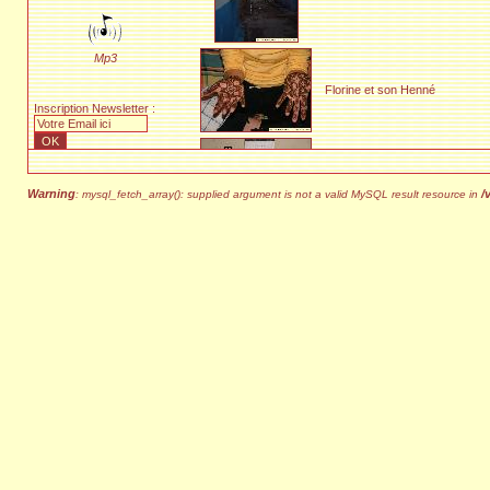
Mp3
Florine et son Henné
Inscription Newsletter :
Animation musicale à Cherif Idr
Warning
/
: mysql_fetch_array(): supplied argument is not a valid MySQL result resource in
Raphaël chante 'Une Ronde
d'Enfants...'
Khalid et le groupe de la 1ère v
Tous ensemble !